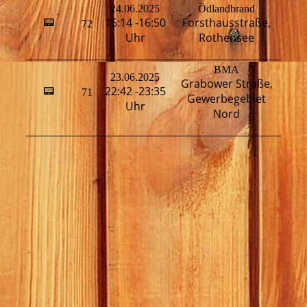
24.06.2025
Ödlandbrand
16:14 -16:50
Forsthausstraße,
📟
72
T
Uhr
Rothensee
BMA
23.06.2025
Grabower Straße,
22:42 -23:35
📟
71
H
Gewerbegebiet
Uhr
Nord