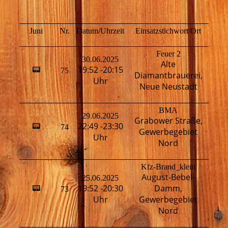
Juni
Nr.
Datum/Uhrzeit
Einsatzstichwort/Ort
Fahr
Feuer 2
30.06.2025
Alte
H
19:52 -20:15
📟
75
Diamantbrauerei,
T
Uhr
Neue Neustadt
BMA
29.06.2025
Grabower Straße,
22:49 -23:30
📟
74
H
Gewerbegebiet
Uhr
Nord
Kfz-Brand_klein
August-Bebel-
25.06.2025
19:52 -20:30
Damm,
📟
73
H
Uhr
Gewerbegebiet
Nord