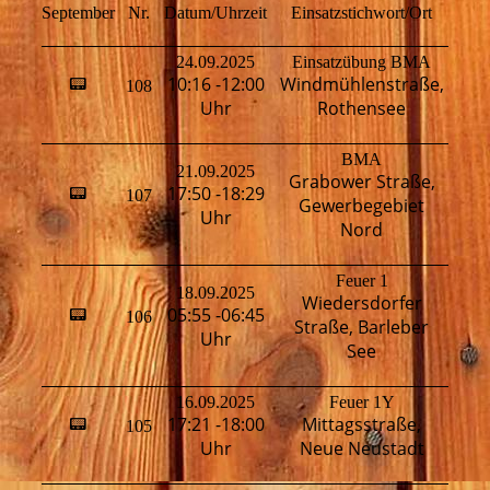
September
Nr.
Datum/Uhrzeit
Einsatzstichwort/Ort
Fahr
24.09.2025
Einsatzübung BMA
10:16 -12:00
Windmühlenstraße,
📟
108
H
Uhr
Rothensee
BMA
21.09.2025
Grabower Straße,
17:50 -18:29
📟
107
H
Gewerbegebiet
Uhr
Nord
Feuer 1
18.09.2025
Wiedersdorfer
H
05:55 -06:45
📟
106
Straße, Barleber
T
Uhr
See
16.09.2025
Feuer 1Y
17:21 -18:00
Mittagsstraße,
📟
105
H
Uhr
Neue Neustadt