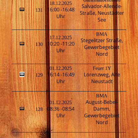
18.12.2025
Salvador-Allende-
16:00 -16:48
📟
131
H
Straße, Neustädter
Uhr
See
BMA
17.12.2025
Stegelitzer Straße,
10:20 -11:20
📟
130
H
Gewerbegebiet
Uhr
Nord
01.12.2025
Feuer 1Y
16:14 -16:49
Lorenzweg, Alte
📟
129
H
Uhr
Neustadt
BMA
August-Bebel-
01.12.2025
08:36 -08:54
Damm,
📟
128
H
Uhr
Gewerbegebiet
Nord