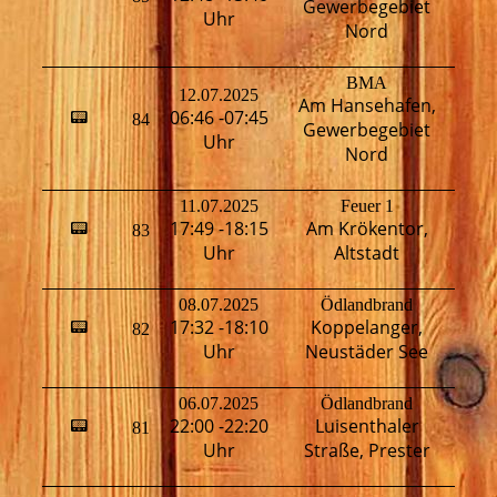
Gewerbegebiet
Uhr
Nord
BMA
12.07.2025
Am Hansehafen,
06:46 -07:45
📟
84
H
Gewerbegebiet
Uhr
Nord
11.07.2025
Feuer 1
17:49 -18:15
Am Krökentor,
📟
83
T
Uhr
Altstadt
08.07.2025
Ödlandbrand
17:32 -18:10
Koppelanger,
📟
82
T
Uhr
Neustäder See
06.07.2025
Ödlandbrand
22:00 -22:20
Luisenthaler
📟
81
T
Uhr
Straße, Prester