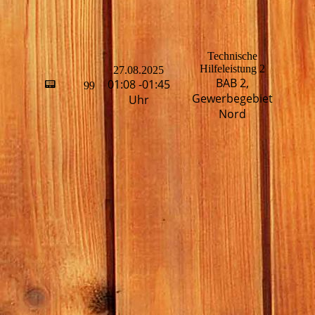
Technische
Hilfeleistung 2
27.08.2025
H
BAB 2,
01:08 -01:45
📟
99
T
Gewerbegebiet
Uhr
Nord