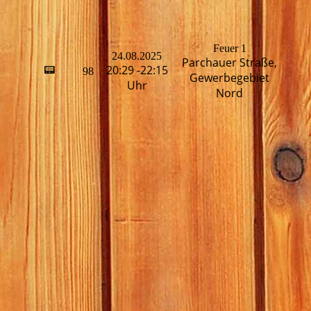
Feuer 1
24.08.2025
Parchauer Straße,
H
20:29 -22:15
📟
98
Gewerbegebiet
T
Uhr
Nord