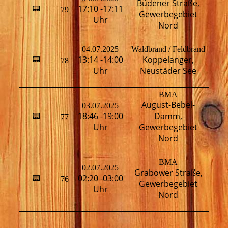
Büdener Straße,
17:10 -17:11
📟
79
T
Gewerbegebiet
Uhr
Nord
04.07.2025
Waldbrand / Feldbrand
13:14 -14:00
Koppelanger,
📟
78
T
Uhr
Neustäder See
BMA
August-Bebel-
03.07.2025
H
18:46 -19:00
Damm,
📟
77
T
Uhr
Gewerbegebiet
Nord
BMA
02.07.2025
Grabower Straße,
02:20 -03:00
📟
76
H
Gewerbegebiet
Uhr
Nord