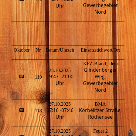
Gewerbegebiet
Uhr
Nord
Oktober
Nr.
Datum/Uhrzeit
Einsatzstichwort/Ort
Fahr
KFZ-Brand_klein
Glindenberger
28.10.2025
19:47 -21:00
Weg,
📟
119
H
Uhr
Gewerbegebiet
Nord
27.10.2025
BMA
07:16 -07:46
Körbelitzer Straße,
📟
118
H
Uhr
Rothensee
27.10.2025
Feuer 2
H