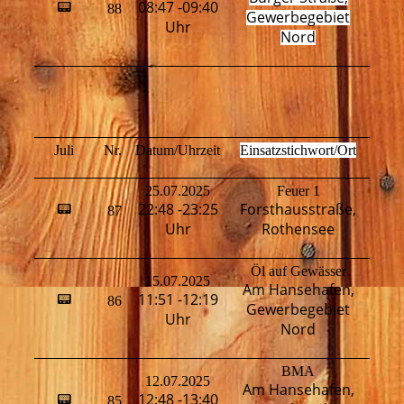
08:47 -09:40
📟
88
H
Gewerbegebiet
Uhr
Nord
Juli
Nr.
Datum/Uhrzeit
Einsatzstichwort/Ort
Fahr
25.07.2025
Feuer 1
H
22:48 -23:25
Forsthausstraße,
📟
87
T
Uhr
Rothensee
Öl auf Gewässer
H
15.07.2025
Am Hansehafen,
T
11:51 -12:19
📟
86
Gewerbegebiet
L
Uhr
K
Nord
BMA
12.07.2025
Am Hansehafen,
12:48 -13:40
📟
85
H