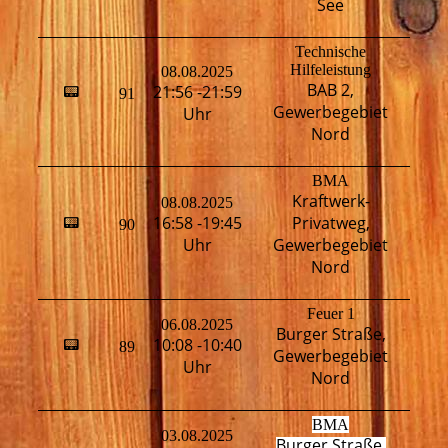
See
Technische
Hilfeleistung
08.08.2025
BAB 2,
21:56 -21:59
📟
91
H
Gewerbegebiet
Uhr
Nord
BMA
Kraftwerk-
08.08.2025
H
16:58 -19:45
Privatweg,
📟
90
T
Uhr
Gewerbegebiet
Nord
Feuer 1
06.08.2025
Burger Straße,
10:08 -10:40
📟
89
T
Gewerbegebiet
Uhr
Nord
BMA
03.08.2025
Burger Straße,