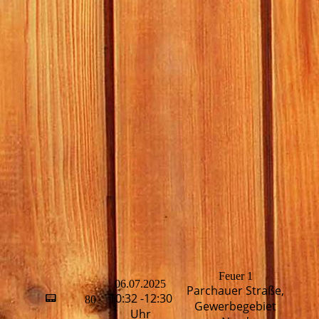
Feuer 1
06.07.2025
Parchauer Straße,
H
10:32 -12:30
📟
80
Gewerbegebiet
T
Uhr