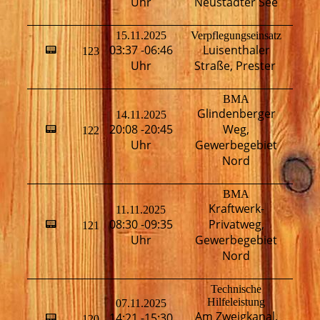
Uhr
Neustädter See
15.11.2025
Verpflegungseinsatz
L
03:37 -06:46
Luisenthaler
📟
123
K
Uhr
Straße, Prester
BMA
Glindenberger
14.11.2025
20:08 -20:45
Weg,
📟
122
H
Uhr
Gewerbegebiet
Nord
BMA
Kraftwerk-
11.11.2025
08:30 -09:35
Privatweg,
📟
121
H
Uhr
Gewerbegebiet
Nord
Technische
Hilfeleistung
07.11.2025
Am Zweigkanal,
14:21 -15:30
📟
120
H