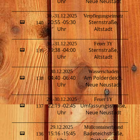
Uhr
Neue Neustadt
30.-31.12.2025
Verpflegungseinsatz
L
20:55 -05:30
Sternstraße,
📟
140
K
Uhr
Altstadt
30.-31.12.2025
Feuer 3Y
H
19:38 -04:00
Sternstraße,
📟
139
T
Uhr
Altstadt
M
30.12.2025
Wasserschaden
04:40 -06:40
Am Polderdeich,
📟
138
H
Uhr
Neue Neustadt
29.-30.12.2025
Feuer 1Y
22:19 -02:45
Umfassungsstraße,
📟
137
H
Uhr
Neue Neustadt
29.12.2025
Müllcontainerbrand
15:16 -15:45
Badeteichstraße,
📟
136
T