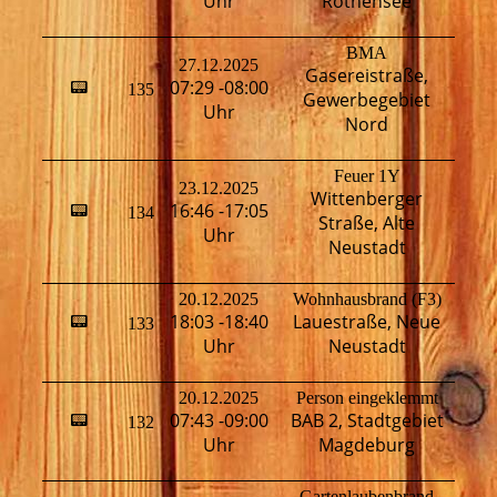
Uhr
Rothensee
BMA
27.12.2025
Gasereistraße,
07:29 -08:00
📟
135
H
Gewerbegebiet
Uhr
Nord
Feuer 1Y
23.12.2025
Wittenberger
16:46 -17:05
📟
134
H
Straße, Alte
Uhr
Neustadt
20.12.2025
Wohnhausbrand (F3)
H
18:03 -18:40
Lauestraße, Neue
📟
133
T
Uhr
Neustadt
M
20.12.2025
Person eingeklemmt
H
07:43 -09:00
BAB 2, Stadtgebiet
📟
132
T
Uhr
Magdeburg
Gartenlaubenbrand