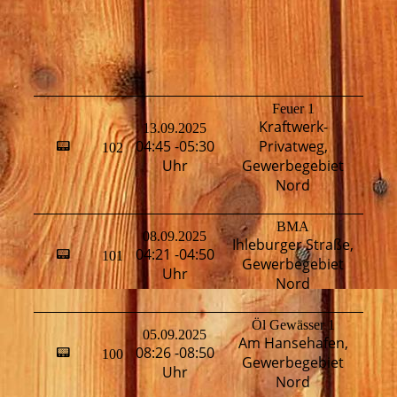
Feuer 1
Kraftwerk-
13.09.2025
H
04:45 -05:30
Privatweg,
📟
102
T
Uhr
Gewerbegebiet
Nord
BMA
08.09.2025
Ihleburger Straße,
04:21 -04:50
📟
101
H
Gewerbegebiet
Uhr
Nord
Öl Gewässer 1
05.09.2025
Am Hansehafen,
H
08:26 -08:50
📟
100
Gewerbegebiet
T
Uhr
Nord