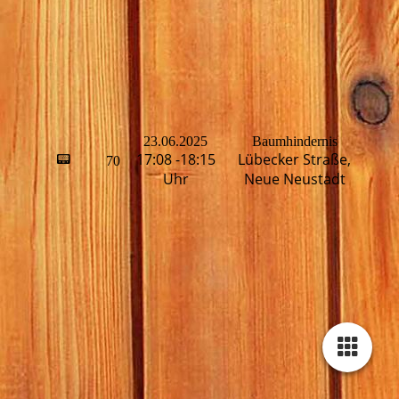
23.06.2025
Baumhindernis
17:08 -18:15
Lübecker Straße,
📟
70
H
Uhr
Neue Neustadt