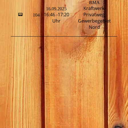
BMA
Kraftwerk-
16.09.2025
16:46 -17:20
Privatweg,
📟
104
H
Uhr
Gewerbegebiet
Nord