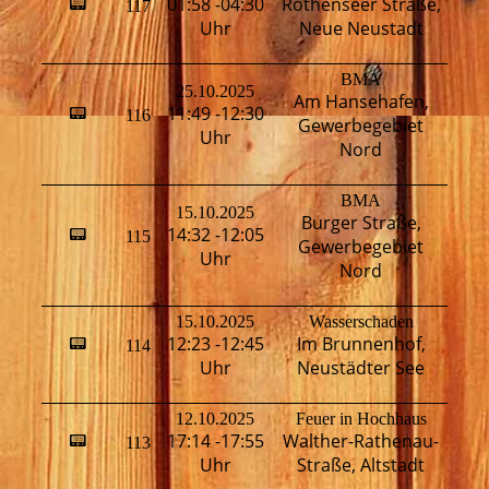
01:58 -04:30
Rothenseer Straße,
📟
117
T
Uhr
Neue Neustadt
BMA
25.10.2025
Am Hansehafen,
H
11:49 -12:30
📟
116
Gewerbegebiet
T
Uhr
Nord
BMA
15.10.2025
Burger Straße,
14:32 -12:05
📟
115
H
Gewerbegebiet
Uhr
Nord
15.10.2025
Wasserschaden
12:23 -12:45
Im Brunnenhof,
📟
114
H
Uhr
Neustädter See
12.10.2025
Feuer in Hochhaus
H
17:14 -17:55
Walther-Rathenau-
📟
113
M
Uhr
Straße, Altstadt