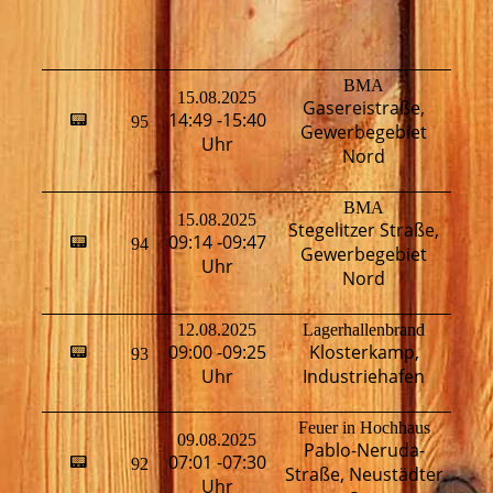
BMA
15.08.2025
Gasereistraße,
14:49 -15:40
📟
95
H
Gewerbegebiet
Uhr
Nord
BMA
15.08.2025
Stegelitzer Straße,
09:14 -09:47
📟
94
H
Gewerbegebiet
Uhr
Nord
12.08.2025
Lagerhallenbrand
H
09:00 -09:25
Klosterkamp,
📟
93
T
Uhr
Industriehafen
Feuer in Hochhaus
09.08.2025
Pablo-Neruda-
H
07:01 -07:30
📟
92
Straße, Neustädter
T
Uhr