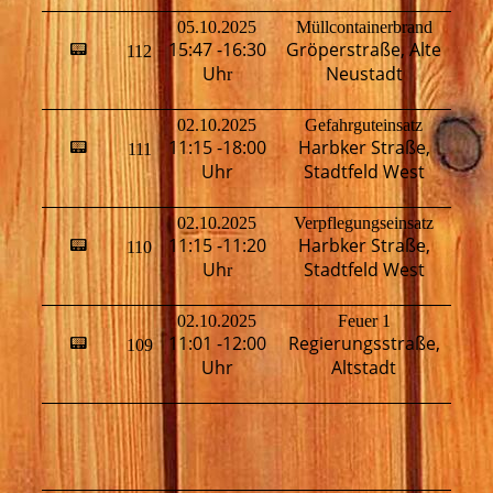
05.10.2025
Müllcontainerbrand
15:47 -16:30
Gröperstraße, Alte
📟
112
T
Uh
Neustadt
r
02.10.2025
Gefahrguteinsatz
11:15 -18:00
Harbker Straße,
📟
111
M
Uhr
Stadtfeld West
02.10.2025
Verpflegungseinsatz
L
11:15 -11:20
Harbker Straße,
📟
110
K
Uh
Stadtfeld West
r
02.10.2025
Feuer 1
11:01 -12:00
Regierungsstraße,
📟
109
T
Uhr
Altstadt