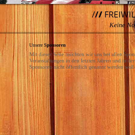
/
/
/
FREIWI
Keine Not
Unsere
Sponsoren
Mit dieser Seite möchten wir uns bei allen Sp
Veranstaltungen in den letzten Jahren und in de
Sponsoren nicht öffentlich genannt werden woll