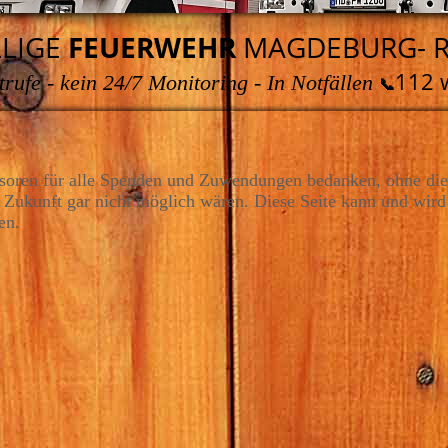
LLIGE
FEUERWEHR
MAGDEBURG- 
112 
rufe - kein 24/7 Monitoring - In Notfällen
📞
onsoren für alle Spenden und Zuwendungen bedanken, ohne die
r Zukunft gar nicht möglich wären. Diese Seite kann und wird 
en.